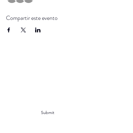
Compartir este evento
SAM
en su nombre lleva
una gran historia, sé
parte de ella
Subscribe Form
Submit
sociedadastronomicademexicoac@gmail.com