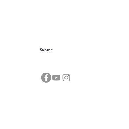
una gran historia, sé
parte de ella
Subscribe Form
Submit
sociedadastronomicademexicoac@gmail.com
Parque Coronel Felipe Xicotencatl.
Esquina Isabel La Católica y Cadiz, Colonia
Alamos, CP 03400
Alcaldia Benito Juarez
Ciudad de México