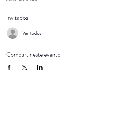
Invitados
Ver todos
Compartir este evento
SAM
en su nombre lleva
una gran historia, sé
parte de ella
Subscribe Form