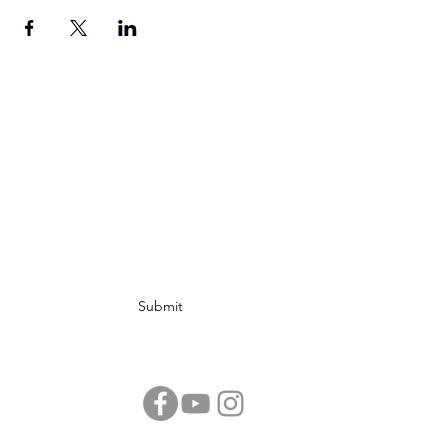
SAM
en su nombre lleva
una gran historia, sé
parte de ella
Subscribe Form
Submit
sociedadastronomicademexicoac@gmail.com
Parque Coronel Felipe Xicotencatl.