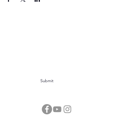
SAM
en su nombre lleva
una gran historia, sé
parte de ella
Subscribe Form
Submit
sociedadastronomicademexicoac@gmail.com
Parque Coronel Felipe Xicotencatl.
Esquina Isabel La Católica y Cadiz, Colonia