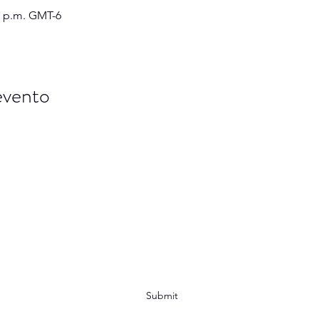
00 p.m. GMT-6
evento
ombre lleva una gran historia, sé 
Subscribe Form
Submit