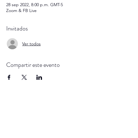
28 sep 2022, 8:00 p.m. GMT-5
Zoom & FB Live
Invitados
Ver todos
Compartir este evento
SAM
en su nombre lleva
una gran historia, sé
parte de ella
Subscribe Form