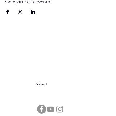
Compartir este evento
SAM
en su nombre lleva
una gran historia, sé
parte de ella
Subscribe Form
Submit
sociedadastronomicademexicoac@gmail.com